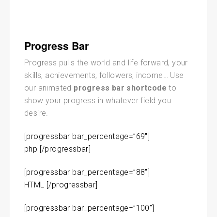
Progress Bar
Progress pulls the world and life forward, your
skills, achievements, followers, income… Use
our animated
progress bar shortcode
to
show your progress in whatever field you
desire.
[progressbar bar_percentage=”69″]
php [/progressbar]
[progressbar bar_percentage=”88″]
HTML [/progressbar]
[progressbar bar_percentage=”100″]