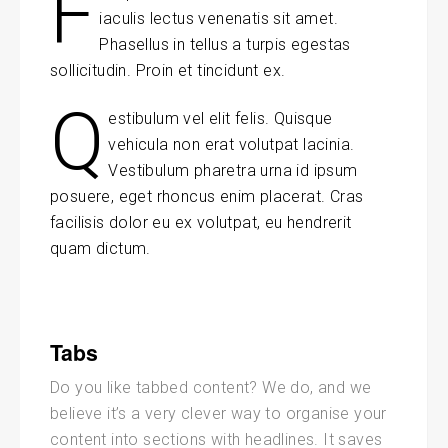
F
iaculis lectus venenatis sit amet.
Phasellus in tellus a turpis egestas
sollicitudin. Proin et tincidunt ex.
Q
estibulum vel elit felis. Quisque
vehicula non erat volutpat lacinia.
Vestibulum pharetra urna id ipsum
posuere, eget rhoncus enim placerat. Cras
facilisis dolor eu ex volutpat, eu hendrerit
quam dictum.
Tabs
Do you like tabbed content? We do, and we
believe it’s a very clever way to organise your
content into sections with headlines. It saves