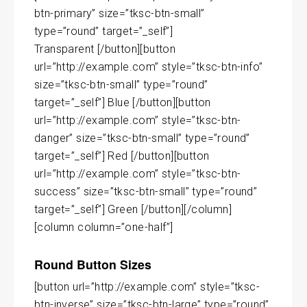
btn-primary” size=”tksc-btn-small”
type=”round” target=”_self”]
Transparent [/button][button
url=”http://example.com” style=”tksc-btn-info”
size=”tksc-btn-small” type=”round”
target=”_self”] Blue [/button][button
url=”http://example.com” style=”tksc-btn-
danger” size=”tksc-btn-small” type=”round”
target=”_self”] Red [/button][button
url=”http://example.com” style=”tksc-btn-
success” size=”tksc-btn-small” type=”round”
target=”_self”] Green [/button][/column]
[column column=”one-half”]
Round Button Sizes
[button url=”http://example.com” style=”tksc-
btn-inverse” size=”tksc-btn-large” type=”round”