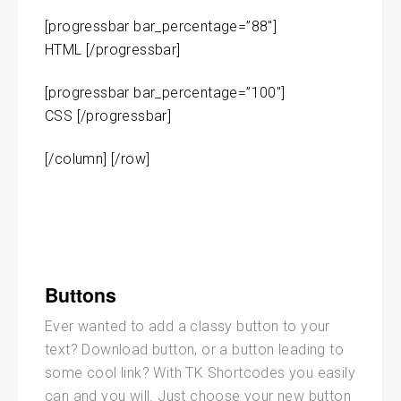
[progressbar bar_percentage=”88″]
HTML [/progressbar]
[progressbar bar_percentage=”100″]
CSS [/progressbar]
[/column] [/row]
Buttons
Ever wanted to add a classy button to your
text? Download button, or a button leading to
some cool link? With TK Shortcodes you easily
can and you will. Just choose your new button