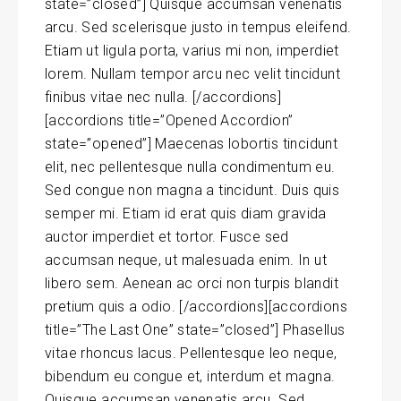
state=”closed”] Quisque accumsan venenatis
arcu. Sed scelerisque justo in tempus eleifend.
Etiam ut ligula porta, varius mi non, imperdiet
lorem. Nullam tempor arcu nec velit tincidunt
finibus vitae nec nulla. [/accordions]
[accordions title=”Opened Accordion”
state=”opened”] Maecenas lobortis tincidunt
elit, nec pellentesque nulla condimentum eu.
Sed congue non magna a tincidunt. Duis quis
semper mi. Etiam id erat quis diam gravida
auctor imperdiet et tortor. Fusce sed
accumsan neque, ut malesuada enim. In ut
libero sem. Aenean ac orci non turpis blandit
pretium quis a odio. [/accordions][accordions
title=”The Last One” state=”closed”] Phasellus
vitae rhoncus lacus. Pellentesque leo neque,
bibendum eu congue et, interdum et magna.
Quisque accumsan venenatis arcu. Sed