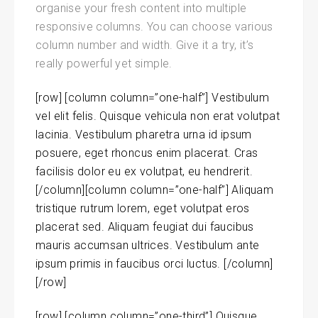
organise your fresh content into multiple
responsive columns. You can choose various
column number and width. Give it a try, it’s
really powerful yet simple.
[row] [column column=”one-half”] Vestibulum
vel elit felis. Quisque vehicula non erat volutpat
lacinia. Vestibulum pharetra urna id ipsum
posuere, eget rhoncus enim placerat. Cras
facilisis dolor eu ex volutpat, eu hendrerit.
[/column][column column=”one-half”] Aliquam
tristique rutrum lorem, eget volutpat eros
placerat sed. Aliquam feugiat dui faucibus
mauris accumsan ultrices. Vestibulum ante
ipsum primis in faucibus orci luctus. [/column]
[/row]
[row] [column column=”one-third”] Quisque