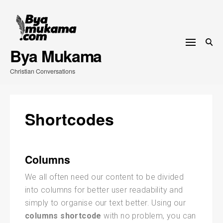
Skip
to
content
Bya Mukama
Christian Conversations
Shortcodes
Columns
We all often need our content to be divided
into columns for better user readability and
simply to organise our text better. Using our
columns shortcode
with no problem, you can