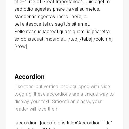
title=”Title of Great Importance”] Duis eget mi
sed odio egestas pharetra vel eu metus.
Maecenas egestas libero libero, a
pellentesque tellus sagittis sit amet.
Pellentesque laoreet quam quam, id pharetra
ex consequat imperdiet. [/tab][/tabs][/column]
[/row]
Accordion
Like tabs, but vertical and equipped with slide
toggling, these accordions are a unique way to
display your text. Smooth an classy, your
reader will love them.
[accordion] [accordions title=”Accordion Title”