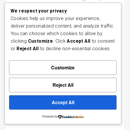
target=”_self”] Green [/button][/column]
We respect your privacy
[column column=”one-half”]
Cookies help us improve your experience,
deliver personalized content, and analyze traffic.
Square Button Sizes
You can choose which cookies to allow by
[button url=”http://example.com” style=”tksc-
clicking
Customize
. Click
Accept All
to consent
btn-inverse” size=”tksc-btn-large”
or
Reject All
to decline non-essential cookies.
type=”square” target=”_self”] Large [/button]
[button url=”http://example.com” style=”tksc-
Customize
btn-inverse” size=”” type=”square”
target=”_self”] Default [/button][button
url=”http://example.com” style=”tksc-btn-
Reject All
inverse” size=”tksc-btn-small” type=”square”
target=”_self”] Small [/button][button
Accept All
url=”http://example.com” style=”tksc-btn-
inverse” size=”tksc-btn-mini” type=”square”
Powered by
target=”_self”] Mini [/button][/column] [/row]