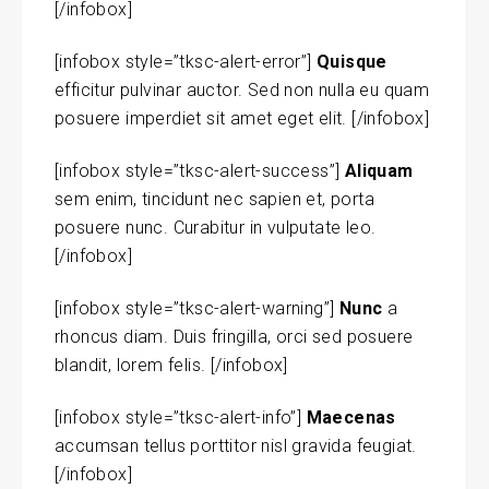
[/infobox]
[infobox style=”tksc-alert-error”]
Quisque
efficitur pulvinar auctor. Sed non nulla eu quam
posuere imperdiet sit amet eget elit. [/infobox]
[infobox style=”tksc-alert-success”]
Aliquam
sem enim, tincidunt nec sapien et, porta
posuere nunc. Curabitur in vulputate leo.
[/infobox]
[infobox style=”tksc-alert-warning”]
Nunc
a
rhoncus diam. Duis fringilla, orci sed posuere
blandit, lorem felis. [/infobox]
[infobox style=”tksc-alert-info”]
Maecenas
accumsan tellus porttitor nisl gravida feugiat.
[/infobox]