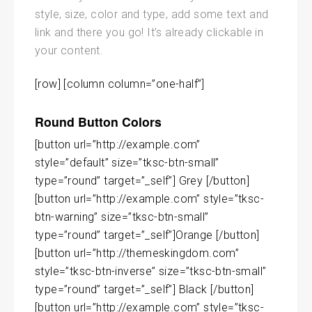
style, size, color and type, add some text and
link and there you go! It’s already clickable in
your content.
[row] [column column=”one-half”]
Round Button Colors
[button url=”http://example.com”
style=”default” size=”tksc-btn-small”
type=”round” target=”_self”] Grey [/button]
[button url=”http://example.com” style=”tksc-
btn-warning” size=”tksc-btn-small”
type=”round” target=”_self”]Orange [/button]
[button url=”http://themeskingdom.com”
style=”tksc-btn-inverse” size=”tksc-btn-small”
type=”round” target=”_self”] Black [/button]
[button url=”http://example.com” style=”tksc-