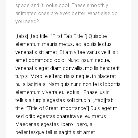
space and it looks cool. These smoothly
animated ones are even better. What else do
you need?
[tabs] [tab title=”First Tab Title “] Quisque
elementum mauris metus, ac iaculis lectus
venenatis sit amet. Etiam vitae varius velit, sit
amet commodo odio. Nunc ipsum neque,
venenatis eget diam convallis, mollis hendrerit
turpis. Morbi eleifend risus neque, in placerat
nulla lacinia a. Nam quis nunc non felis lobortis
elementum viverra eu lectus. Phasellus in
tellus a turpis egestas sollicitudin. [/tab][tab
title=”Title of Great Importance”] Duis eget mi
sed odio egestas pharetra vel eu metus.
Maecenas egestas libero libero, a
pellentesque tellus sagittis sit amet.