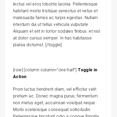
lectus vel eros lobortis lacinia. Pellentesque
habitant morbi tristique senectus et netus et
malesuada fames ac turpis egestas. Nullam
interdum dui ut tellus vehicula vulputate.
Aliquam et elit in tortor sodales finibus. et nisl
at dolor cursus semper. In hac habitasse
platea dictumst. [/toggle]
[row] [column column=”one-half”]
Toggle in
Action
Proin luctus hendrerit diam, vel efficitur velit
pretium ac. Donec magna purus, fermentum
non metus eget, accumsan volutpat neque.
Morbi scelerisque consequat sollicitudin.
Pellentesque tincidunt odio a congue fringilla.