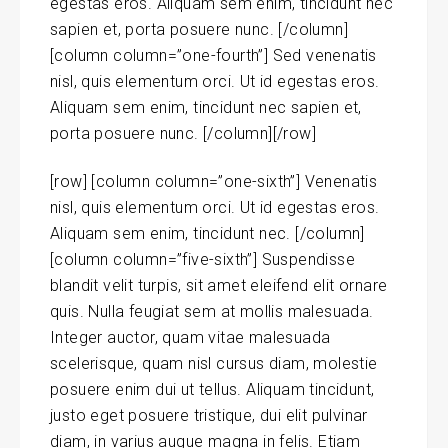
egestas eros. Aliquam sem enim, tincidunt nec
sapien et, porta posuere nunc. [/column]
[column column=”one-fourth”] Sed venenatis
nisl, quis elementum orci. Ut id egestas eros.
Aliquam sem enim, tincidunt nec sapien et,
porta posuere nunc. [/column][/row]
[row] [column column=”one-sixth”] Venenatis
nisl, quis elementum orci. Ut id egestas eros.
Aliquam sem enim, tincidunt nec. [/column]
[column column=”five-sixth”] Suspendisse
blandit velit turpis, sit amet eleifend elit ornare
quis. Nulla feugiat sem at mollis malesuada.
Integer auctor, quam vitae malesuada
scelerisque, quam nisl cursus diam, molestie
posuere enim dui ut tellus. Aliquam tincidunt,
justo eget posuere tristique, dui elit pulvinar
diam, in varius augue magna in felis. Etiam