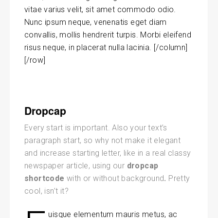
vitae varius velit, sit amet commodo odio.
Nunc ipsum neque, venenatis eget diam
convallis, mollis hendrerit turpis. Morbi eleifend
risus neque, in placerat nulla lacinia. [/column]
[/row]
Dropcap
Every start is important. Also your text’s
paragraph start, so why not make it elegant
and increase starting letter, like in a real classy
newspaper article, using our
dropcap
shortcode
with or without background
.
Pretty
cool, isn’t it?
uisque elementum mauris metus, ac