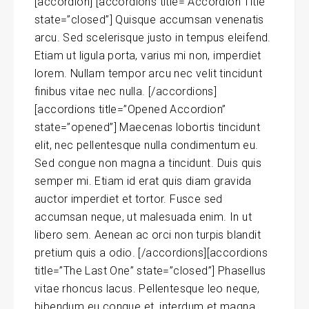
[accordion] [accordions title=”Accordion Title”
state=”closed”] Quisque accumsan venenatis
arcu. Sed scelerisque justo in tempus eleifend.
Etiam ut ligula porta, varius mi non, imperdiet
lorem. Nullam tempor arcu nec velit tincidunt
finibus vitae nec nulla. [/accordions]
[accordions title=”Opened Accordion”
state=”opened”] Maecenas lobortis tincidunt
elit, nec pellentesque nulla condimentum eu.
Sed congue non magna a tincidunt. Duis quis
semper mi. Etiam id erat quis diam gravida
auctor imperdiet et tortor. Fusce sed
accumsan neque, ut malesuada enim. In ut
libero sem. Aenean ac orci non turpis blandit
pretium quis a odio. [/accordions][accordions
title=”The Last One” state=”closed”] Phasellus
vitae rhoncus lacus. Pellentesque leo neque,
bibendum eu congue et, interdum et magna.